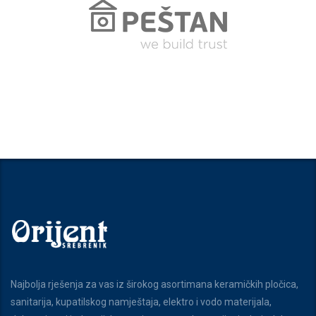
Najbolja rješenja za vas iz širokog asortimana keramičkih pločica,
sanitarija, kupatilskog namještaja, elektro i vodo materijala,