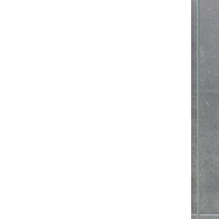
Kliknite ‘Pogledaj’ za prikaz kataloga i
molimo sačekajte da se učita.
POGLEDAJ