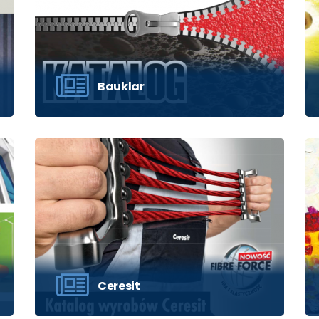
Bauklar
Kliknite ‘Pogledaj’ za prikaz kataloga i
molimo sačekajte da se učita.
POGLEDAJ
Ceresit