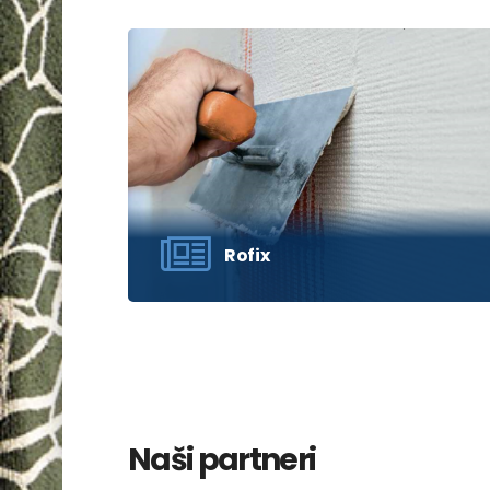
Kliknite ‘Pogledaj’ za prikaz kataloga i
molimo sačekajte da se učita.
POGLEDAJ
Rofix
Kliknite ‘Pogledaj’ za prikaz kataloga i
molimo sačekajte da se učita.
POGLEDAJ
Naši partneri