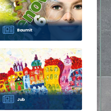
Baumit
Kliknite ‘Pogledaj’ za prikaz kataloga i
molimo sačekajte da se učita.
POGLEDAJ
Jub