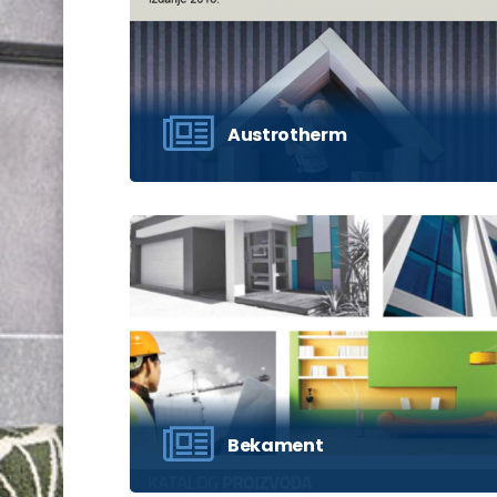
Austrotherm
Kliknite ‘Pogledaj’ za prikaz kataloga i
molimo sačekajte da se učita.
POGLEDAJ
Bekament