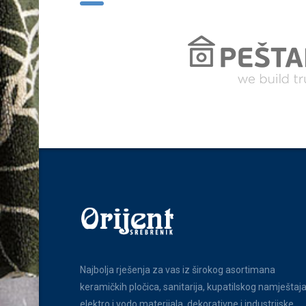
Najbolja rješenja za vas iz širokog asortimana
keramičkih pločica, sanitarija, kupatilskog namještaja
elektro i vodo materijala, dekorativne i industrijske