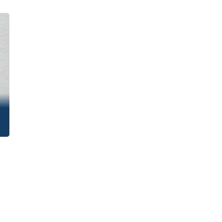
Kliknite ‘Pogledaj’ za prikaz kataloga i
molimo sačekajte da se učita.
POGLEDAJ