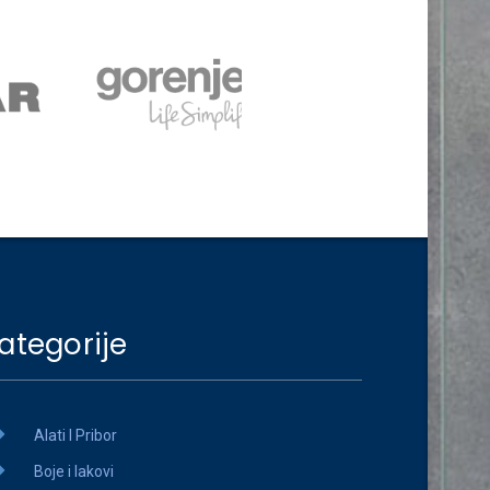
ategorije
Alati I Pribor
Boje i lakovi